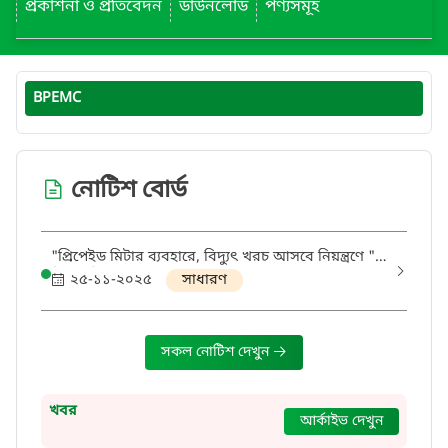
প্রকাশনা ও প্রতিবেদন
ডাউনলোড
পণ্যসমূহ
BPEMC
নোটিশ বোর্ড
"প্রিপেইড মিটার ব্যবহারে, বিদ্যুৎ খরচ আসবে নিয়ন্ত্রণে "
বিদ্যুৎ বিভাগ।
২৫-১১-২০২৫
সাধারণ
সকল নোটিশ দেখুন
খবর
আর্কাইভ দেখুন