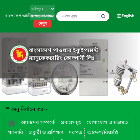
বাংলাদেশ জাতীয় তথ্য বাতায়ন
English
দেখুন
বাংলাদেশ পাওয়ার ইকুইপমেন্ট
ম্যানুফেকচারিং কোম্পানী লিঃ
মেনু নির্বাচন করুন
আমাদের সম্পর্কে
প্রকল্পসমূহ
যোগাযোগ ও মতামত
গ্যালারি
চাকুরী ও প্রশিক্ষণ
দরপত্র
আদেশ/বিজ্ঞপ্তি