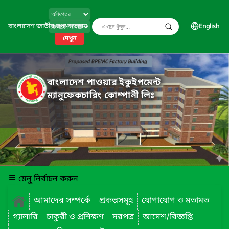
বাংলাদেশ জাতীয় তথ্য বাতায়ন
English
দেখুন
বাংলাদেশ পাওয়ার ইকুইপমেন্ট
ম্যানুফেকচারিং কোম্পানী লিঃ
মেনু নির্বাচন করুন
আমাদের সম্পর্কে
প্রকল্পসমূহ
যোগাযোগ ও মতামত
গ্যালারি
চাকুরী ও প্রশিক্ষণ
দরপত্র
আদেশ/বিজ্ঞপ্তি