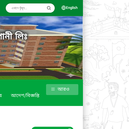
English
ানী লিঃ
আরও
র
আদেশ/বিজ্ঞপ্তি