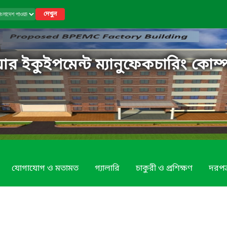
দেখুন
র ইকুইপমেন্ট ম্যানুফেকচারিং কোম্প
যোগাযোগ ও মতামত
গ্যালারি
চাকুরী ও প্রশিক্ষণ
দরপত্