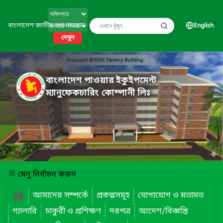
বাংলাদেশ জাতীয় তথ্য বাতায়ন
English
দেখুন
বাংলাদেশ পাওয়ার ইকুইপমেন্ট
ম্যানুফেকচারিং কোম্পানী লিঃ
মেনু নির্বাচন করুন
আমাদের সম্পর্কে
প্রকল্পসমূহ
যোগাযোগ ও মতামত
গ্যালারি
চাকুরী ও প্রশিক্ষণ
দরপত্র
আদেশ/বিজ্ঞপ্তি