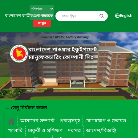
বাংলাদেশ জাতীয় তথ্য বাতায়ন
English
দেখুন
বাংলাদেশ পাওয়ার ইকুইপমেন্ট
ম্যানুফেকচারিং কোম্পানী লিঃ
মেনু নির্বাচন করুন
আমাদের সম্পর্কে
প্রকল্পসমূহ
যোগাযোগ ও মতামত
গ্যালারি
চাকুরী ও প্রশিক্ষণ
দরপত্র
আদেশ/বিজ্ঞপ্তি