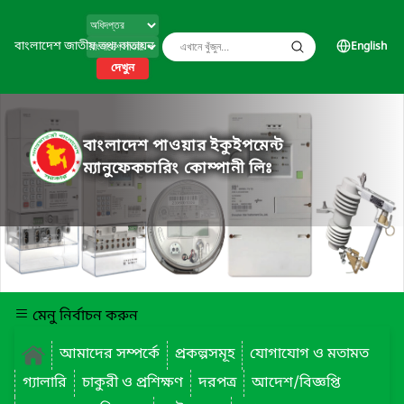
বাংলাদেশ জাতীয় তথ্য বাতায়ন
English
দেখুন
বাংলাদেশ পাওয়ার ইকুইপমেন্ট
ম্যানুফেকচারিং কোম্পানী লিঃ
মেনু নির্বাচন করুন
আমাদের সম্পর্কে
প্রকল্পসমূহ
যোগাযোগ ও মতামত
গ্যালারি
চাকুরী ও প্রশিক্ষণ
দরপত্র
আদেশ/বিজ্ঞপ্তি