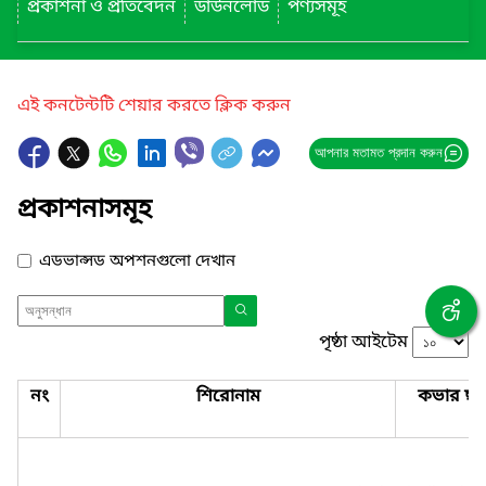
প্রকাশনা ও প্রতিবেদন
ডাউনলোড
পণ্যসমূহ
এই কনটেন্টটি শেয়ার করতে ক্লিক করুন
আপনার মতামত প্রদান করুন
প্রকাশনাসমূহ
এডভান্সড অপশনগুলো দেখান
পৃষ্ঠা আইটেম
নং
শিরোনাম
কভার ছব