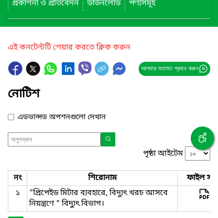
প্রকাশনা ও প্রতিবেদন
ডাউনলোড
পণ্যসমূহ
এই কনটেন্টটি শেয়ার করতে ক্লিক করুন
আপনার মতামত প্রদান করুন
নোটিশ
এডভান্সড অপশনগুলো দেখান
পৃষ্ঠা আইটেম
নং
শিরোনাম
ফাইল সমূ
১
"প্রিপেইড মিটার ব্যবহারে, বিদ্যুৎ খরচ আসবে
নিয়ন্ত্রণে " বিদ্যুৎ বিভাগ।