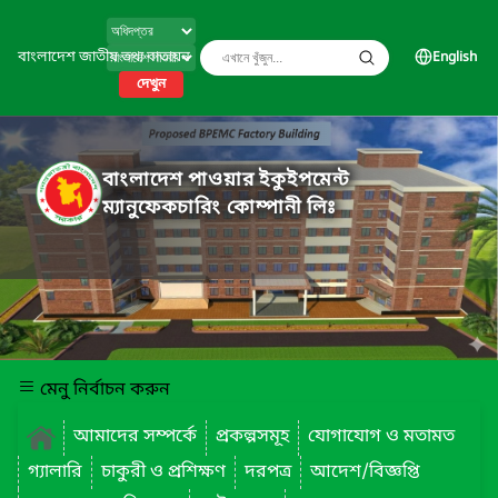
বাংলাদেশ জাতীয় তথ্য বাতায়ন
English
দেখুন
বাংলাদেশ পাওয়ার ইকুইপমেন্ট
ম্যানুফেকচারিং কোম্পানী লিঃ
মেনু নির্বাচন করুন
আমাদের সম্পর্কে
প্রকল্পসমূহ
যোগাযোগ ও মতামত
গ্যালারি
চাকুরী ও প্রশিক্ষণ
দরপত্র
আদেশ/বিজ্ঞপ্তি