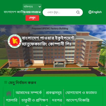
বাংলাদেশ জাতীয় তথ্য বাতায়ন
English
দেখুন
বাংলাদেশ পাওয়ার ইকুইপমেন্ট
ম্যানুফেকচারিং কোম্পানী লিঃ
মেনু নির্বাচন করুন
আমাদের সম্পর্কে
প্রকল্পসমূহ
যোগাযোগ ও মতামত
গ্যালারি
চাকুরী ও প্রশিক্ষণ
দরপত্র
আদেশ/বিজ্ঞপ্তি