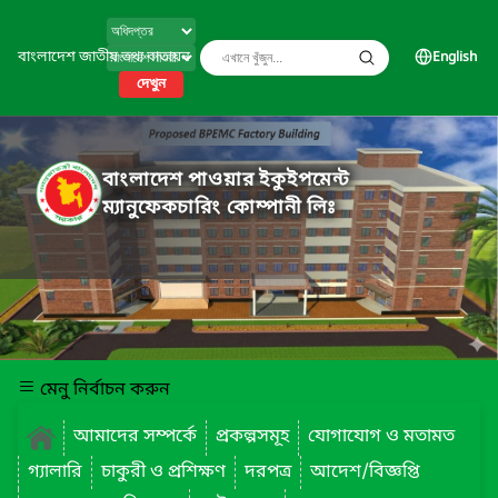
বাংলাদেশ জাতীয় তথ্য বাতায়ন
English
দেখুন
বাংলাদেশ পাওয়ার ইকুইপমেন্ট
ম্যানুফেকচারিং কোম্পানী লিঃ
মেনু নির্বাচন করুন
আমাদের সম্পর্কে
প্রকল্পসমূহ
যোগাযোগ ও মতামত
গ্যালারি
চাকুরী ও প্রশিক্ষণ
দরপত্র
আদেশ/বিজ্ঞপ্তি