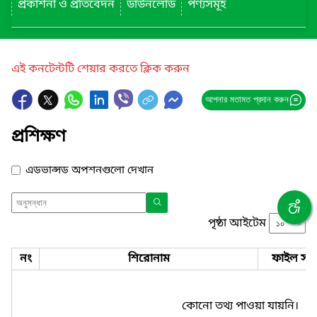
প্রকাশনা ও প্রতিবেদন
ডাউনলোড
পণ্যসমূহ
এই কনটেন্টটি শেয়ার করতে ক্লিক করুন
আপনার মতামত প্রদান করুন
প্রশিক্ষণ
এডভান্সড অপশনগুলো দেখান
পৃষ্ঠা আইটেম
নং
শিরোনাম
ফাইল সমূ
কোনো তথ্য পাওয়া যায়নি।